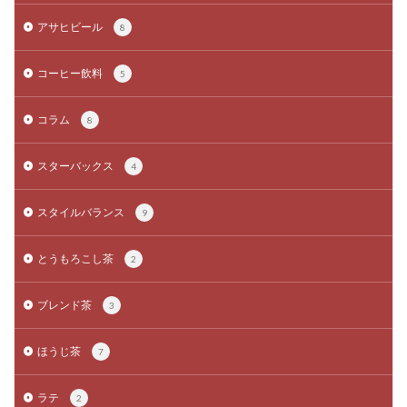
アサヒビール
8
コーヒー飲料
5
コラム
8
スターバックス
4
スタイルバランス
9
とうもろこし茶
2
ブレンド茶
3
ほうじ茶
7
ラテ
2