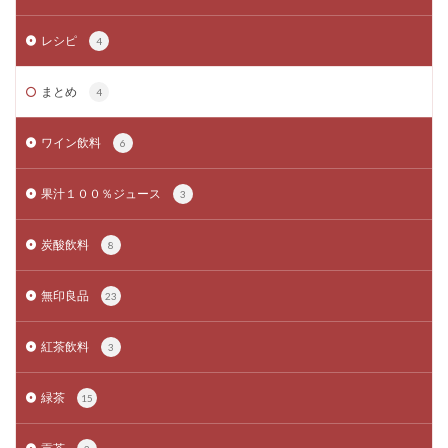
レシピ
4
まとめ
4
ワイン飲料
6
果汁１００％ジュース
3
炭酸飲料
8
無印良品
23
紅茶飲料
3
緑茶
15