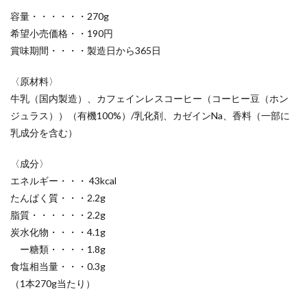
容量・・・・・・270g
希望小売価格・・190円
賞味期間・・・・製造日から365日
〈原材料〉
牛乳（国内製造）、カフェインレスコーヒー（コーヒー豆（ホン
ジュラス））（有機100%）/乳化剤、カゼインNa、香料（一部に
乳成分を含む）
〈成分〉
エネルギー・・・ 43kcal
たんぱく質・・・2.2g
脂質・・・・・・2.2g
炭水化物・・・・4.1g
ー糖類・・・・1.8g
食塩相当量・・・0.3g
（1本270g当たり）