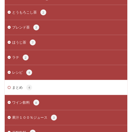
とうもろこし茶
2
ブレンド茶
3
ほうじ茶
7
ラテ
2
レシピ
4
まとめ
4
ワイン飲料
6
果汁１００％ジュース
3