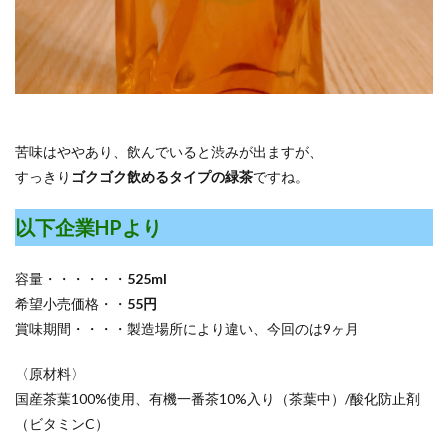
苦味はややあり、飲んでいると渋みが出ますが、
すっきり
ゴクゴク飲めるタイプの緑茶
ですね。
以下企業HPより
容量・・・・・・
525ml
希望小売価格・・
55円
賞味期間・・・・製造場所により違い、今回のは9ヶ月
〈原材料〉
国産茶葉100%使用、有機一番茶10%入り（茶葉中）/酸化防止剤
（ビタミンC）