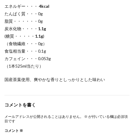
エネルギー・・・
4kcal
たんぱく質・・・0g
脂質・・・・・・0g
炭水化物・・・・
1.1g
(糖質・・・・・
1.1g
)
（食物繊維・・・0g）
食塩相当量・・・0.1g
カフェイン・・・0.053g
（1本525ml当たり）
国産茶葉使用、爽やかな香りとしっかりとした味わい
コメントを書く
メールアドレスが公開されることはありません。
※
が付いている欄は必須項
目です
コメント
※