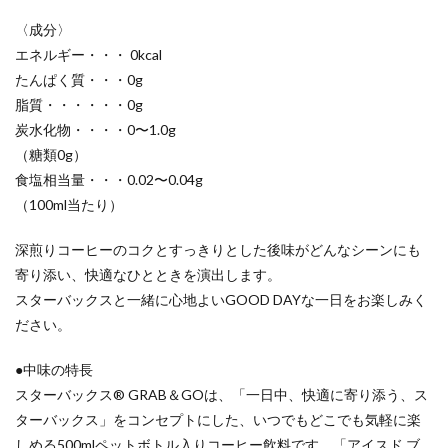
〈成分〉
エネルギー・・・ 0kcal
たんぱく質・・・0g
脂質・・・・・・0g
炭水化物・・・・0〜1.0g
（糖類0g）
食塩相当量・・・0.02〜0.04g
（100ml当たり）
深煎りコーヒーのコクとすっきりとした後味がどんなシーンにも
寄り添い、快適なひとときを演出します。
スターバックスと一緒に心地よいGOOD DAYな一日をお楽しみく
ださい。
●中味の特長
スターバックス® GRAB＆GOは、「一日中、快適に寄り添う、ス
ターバックス」をコンセプトにした、いつでもどこでも気軽に楽
しめる500mlペットボトル入りコーヒー飲料です。「アイスド ブ